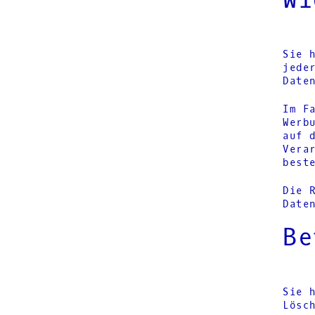
Wi
Sie 
jede
Date
Im F
Werb
auf 
Vera
best
Die 
Date
Be
Sie 
Lösc