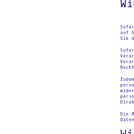
Wi
Sofe
auf 
Sie 
Sofe
Vera
Vera
Rech
Zude
pers
wide
pers
Dire
Die 
Date