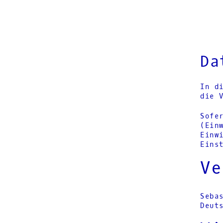
Da
In d
die 
Sofe
(Ein
Einw
Eins
Ve
Seba
Deut