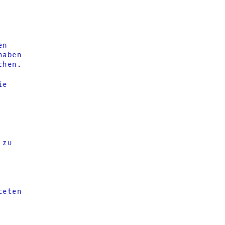
en
haben
chen.
ie
 zu
teten