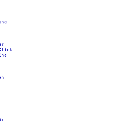
ung
er
Klick
ine
en
g,